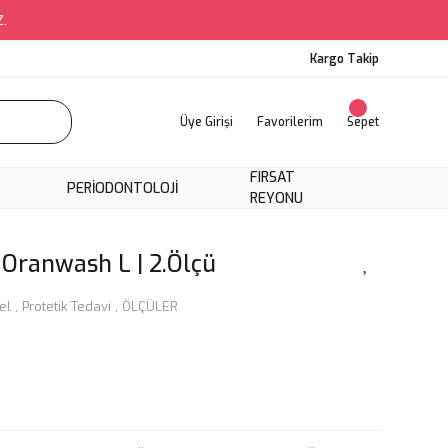
Z.
Kargo Takip
Üye Girişi
Favorilerim
Sepet
FIRSAT
PERIODONTOLOJI
REYONU
Oranwash L | 2.Ölçü
el
,
Protetik Tedavi
,
ÖLÇÜLER