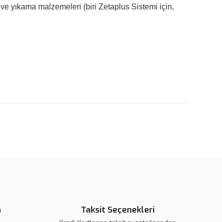
ve yıkama malzemeleri (biri Zetaplus Sistemi için,
rün açıklamalarında ve diğer konularda yetersiz gördüğünüz
tarafımıza iletebilirsiniz.
u ürüne ilk yorumu siz yapın!
 ederiz.
 görüntülenemiyor.
Yorum Yaz
r bulunuyor.
or.
pahalı.
er olmalı.
n
Taksit Seçenekleri