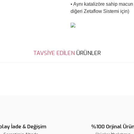
• Aynı katalizöre sahip macun 
diğeri Zetaflow Sistemi için)
Bu ürünün fiyat bilgisi, resim, ü
TAVSİYE EDİLEN
ÜRÜNLER
noktaları öneri formunu kullanarak 
B
Görüş ve önerileriniz için teşekkür
Ürün resmi kalitesiz, bozuk veya
Ürün açıklamasında eksik bilgile
Ürün bilgilerinde hatalar bulunuy
Ürün fiyatı diğer sitelerden daha 
Bu ürüne benzer farklı alternatifl
olay İade & Değişim
%100 Orjinal Ürü