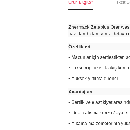
Ürün Bilgileri
Taksit S
Zhermack Zetaplus Oranwash L
hazırlandıktan sonra detaylı 
Özellikleri
• Macunlar için sertleştikten 
• Tiksotropi özellik akış kontr
• Yüksek yırtılma direnci
Avantajları
• Sertlik ve elastikiyet arasın
• İdeal çalışma süresi / ayar s
• Yıkama malzemelerinin yükse