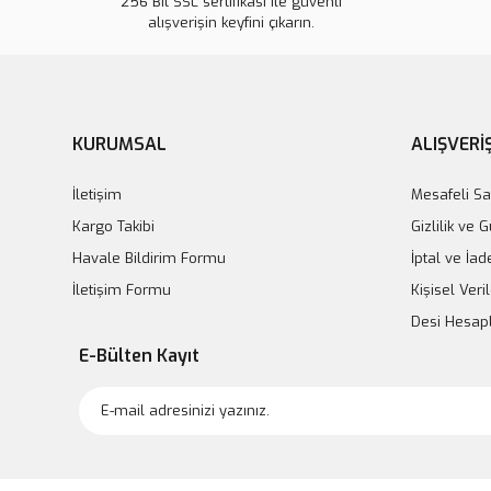
256 Bit SSL sertifikası ile güvenli
alışverişin keyfini çıkarın.
Zhermack Zetaplus Putty 1.Ölçü
KURUMSAL
ALIŞVERİ
Zhermack Zetaplus 
İletişim
Mesafeli Sa
Kargo Takibi
Gizlilik ve 
Havale Bildirim Formu
İptal ve İad
İletişim Formu
Kişisel Veril
Desi Hesa
E-Bülten Kayıt