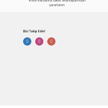
Kredi Kartlarına taksit avantajlarından
yararlanın.
Gönder
Bizi Takip Edin!