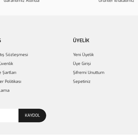
Garantimiz Altında
Ürünler İthalatımız
Ş
ÜYELİK
Zhermack Zetaplus C Silikon Ölçü Takım
Activatör İndurent Gel
tış Sözleşmesi
Yeni Üyelik
Güvenlik
Üye Girişi
e Şartları
Şifremi Unuttum
er Politikası
Sepetiniz
plama
KAYDOL