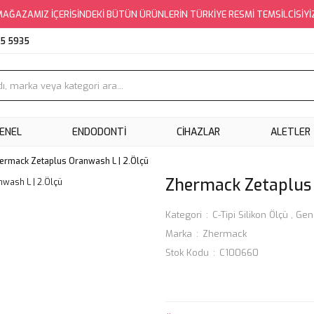
AĞAZAMIZ İÇERİSİNDEKİ BÜTÜN ÜRÜNLERİN TÜRKİYE RESMİ TEMSİLCİSİYİ
95 5935
ENEL
ENDODONTI
CIHAZLAR
ALETLER
ermack Zetaplus Oranwash L | 2.Ölçü
Zhermack Zetaplus 
Kategori
C-Tipi Silikon Ölçü
,
Gen
Marka
Zhermack
Stok Kodu
C100660