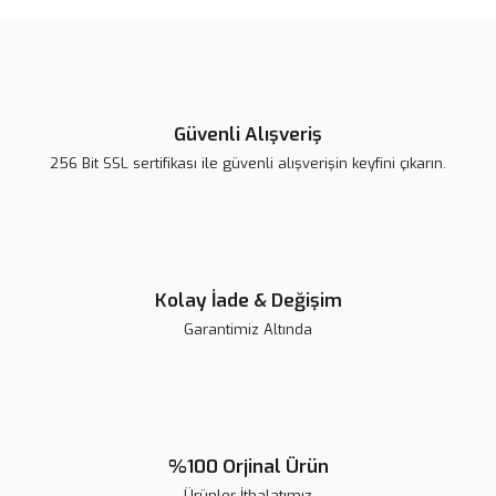
Ürün açıklamasında eksik bilgiler bulunuyor.
Ürün bilgilerinde hatalar bulunuyor.
Ürün fiyatı diğer sitelerden daha pahalı.
Bu ürüne benzer farklı alternatifler olmalı.
Güvenli Alışveriş
256 Bit SSL sertifikası ile güvenli alışverişin keyfini çıkarın.
Gönder
Kolay İade & Değişim
Garantimiz Altında
Zhermack Elite HD+ Maxi Tray Makine Ölçüsü 6 lı | Fast Set
%100 Orjinal Ürün
Ürünler İthalatımız