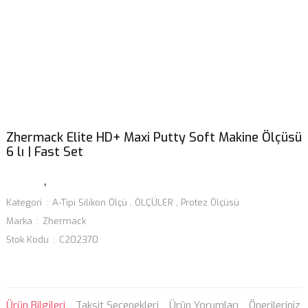
Zhermack Elite HD+ Maxi Putty Soft Makine Ölçüsü
6 lı | Fast Set
Kategori
A-Tipi Silikon Ölçü
,
ÖLÇÜLER
,
Protez Ölçüsü
Marka
Zhermack
Stok Kodu
C202370
Ürün Bilgileri
Taksit Seçenekleri
Ürün Yorumları
Önerileriniz