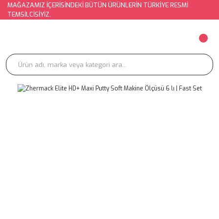
MAĞAZAMIZ İÇERİSİNDEKİ BÜTÜN ÜRÜNLERİN TÜRKİYE RESMİ
TEMSİLCİSİYİZ.