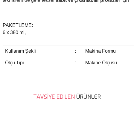
tekniklerinde geleneksel
sabit ve çıkarılabilir protezler
için
PAKETLEME:
6 x 380 ml,
Kullanım Şekli
:
Makina Formu
Ölçü Tipi
:
Makine Ölçüsü
Bu ürünün fiyat bilgisi, resim, ürün açıklamalarında ve diğer
TAVSİYE EDİLEN
ÜRÜNLER
konularda yetersiz gördüğünüz noktaları öneri formunu kullanarak
Bu ürüne ilk yorumu siz yapın!
tarafımıza iletebilirsiniz.
Görüş ve önerileriniz için teşekkür ederiz.
Yorum Yaz
Ürün resmi kalitesiz, bozuk veya görüntülenemiyor.