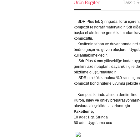
Ürün Bilgileri
Taksit S
SDR Plus tek Şırıngada florür içeren, ış
kompozit restoratif materyaldir. Sdr di
başka el aletlerine gerek kalmadan kavi
kompozittir.
Kavitenin taban ve duvarlarında net a
önüne geçer ve güven oluşturur. Uygulama
kullanılabilmektedir.
Sdr Plus 4 mm yüksekliğe kadar uygul
gerilimi azdır bağlantı dayanıklılığı e
büzülme oluşturmaktadır.
SDR’nin kök kanalına %0 sızıntı gara
kompozit bondinglerle uyumlu şekilde ç
Kompozitlerinde altında dentin, liner o
Kuron, inley ve onley preparasyonlarında
oluşturacak şekilde tasarlanmıştır.
Paketleme,
10 adet 1 gr. Şırınga
60 adet Uygulama ucu