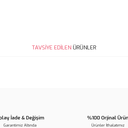
Bu ürünün fiyat bilgisi, resim, ü
noktaları öneri formunu kullanarak 
B
Görüş ve önerileriniz için teşekkür
Ürün resmi kalitesiz, bozuk veya
TAVSİYE EDİLEN
ÜRÜNLER
Ürün açıklamasında eksik bilgile
Ürün bilgilerinde hatalar bulunuy
Ürün fiyatı diğer sitelerden daha 
Yeni
Bu ürüne benzer farklı alternatifl
olay İade & Değişim
%100 Orjinal Ürü
Garantimiz Altında
Ürünler İthalatımız