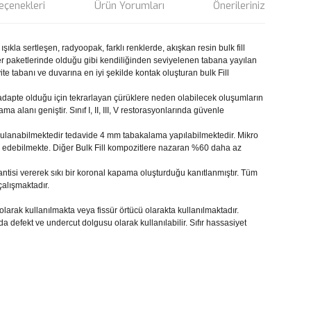
eçenekleri
Ürün Yorumları
Önerileriniz
ıkla sertleşen, radyoopak, farklı renklerde, akışkan resin bulk fill
ğer paketlerinde olduğu gibi kendiliğinden seviyelenen tabana yayılan
te tabanı ve duvarına en iyi şekilde kontak oluşturan bulk Fill
dapte olduğu için tekrarlayan çürüklere neden olabilecek oluşumların
 alanı geniştir. Sınıf I, II, III, V restorasyonlarında güvenle
anabilmektedir tedavide 4 mm tabakalama yapılabilmektedir. Mikro
lde edebilmekte. Diğer Bulk Fill kompozitlere nazaran %60 daha az
ntisi vererek sıkı bir koronal kapama oluşturduğu kanıtlanmıştır. Tüm
alışmaktadır.
larak kullanılmakta veya fissür örtücü olarakta kullanılmaktadır.
 defekt ve undercut dolgusu olarak kullanılabilir. Sıfır hassasiyet