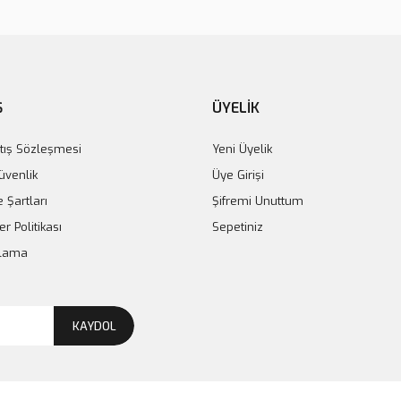
x Flow Bulk | Akıcı Fiber
Ş
ÜYELİK
Sdr Plus Collectors Edition | Bulk kompo
tış Sözleşmesi
Yeni Üyelik
Güvenlik
Üye Girişi
e Şartları
Şifremi Unuttum
er Politikası
Sepetiniz
plama
KAYDOL