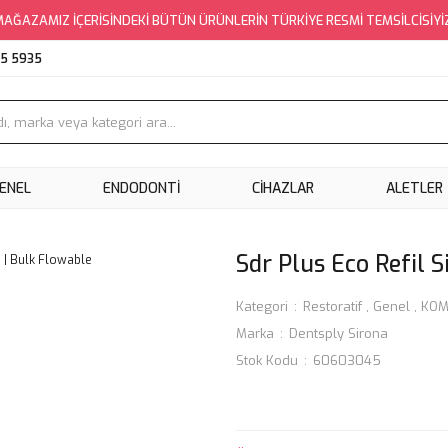
AĞAZAMIZ İÇERİSİNDEKİ BÜTÜN ÜRÜNLERİN TÜRKİYE RESMİ TEMSİLCİSİYİ
95 5935
ENEL
ENDODONTI
CIHAZLAR
ALETLER
Sdr Plus Eco Refil S
Kategori
Restoratif
,
Genel
,
KOM
Marka
Dentsply Sirona
Stok Kodu
60603045