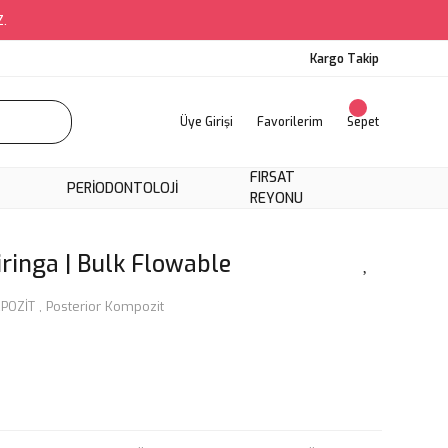
Z.
Kargo Takip
Üye Girişi
Favorilerim
Sepet
FIRSAT
PERIODONTOLOJI
REYONU
iringa | Bulk Flowable
POZİT
,
Posterior Kompozit