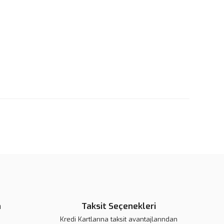
rün açıklamalarında ve diğer konularda yetersiz gördüğünüz
tarafımıza iletebilirsiniz.
u ürüne ilk yorumu siz yapın!
 ederiz.
 görüntülenemiyor.
Yorum Yaz
r bulunuyor.
or.
pahalı.
er olmalı.
Gönder
n
Taksit Seçenekleri
Kredi Kartlarına taksit avantajlarından