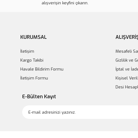
alışverişin keyfini çıkarın.
Ever
KURUMSAL
ALIŞVERİ
İletişim
Mesafeli Sa
EverX BulkFill Posterior Kompozit | 15x0,25 mg
Kargo Takibi
Gizlilik ve 
Havale Bildirim Formu
İptal ve İad
İletişim Formu
Kişisel Veril
Desi Hesa
E-Bülten Kayıt