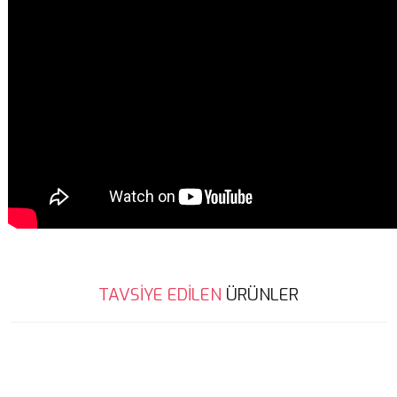
Bu ürünün fiyat bilgisi, resim, ürün açıklamalarında ve diğer
TAVSİYE EDİLEN
ÜRÜNLER
konularda yetersiz gördüğünüz noktaları öneri formunu kullanarak
Bu ürüne ilk yorumu siz yapın!
tarafımıza iletebilirsiniz.
Görüş ve önerileriniz için teşekkür ederiz.
Yeni
Yorum Yaz
Ürün resmi kalitesiz, bozuk veya görüntülenemiyor.