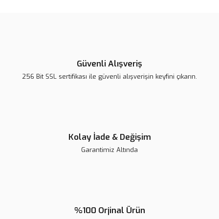
Ürün açıklamasında eksik bilgiler bulunuyor.
Ürün bilgilerinde hatalar bulunuyor.
Ürün fiyatı diğer sitelerden daha pahalı.
Bu ürüne benzer farklı alternatifler olmalı.
Güvenli Alışveriş
256 Bit SSL sertifikası ile güvenli alışverişin keyfini çıkarın.
Dia-X Kanal Egesi Rotary Niti
Gönder
Protaper Next Eğe | Rotary Sistem
Kolay İade & Değişim
Garantimiz Altında
%100 Orjinal Ürün