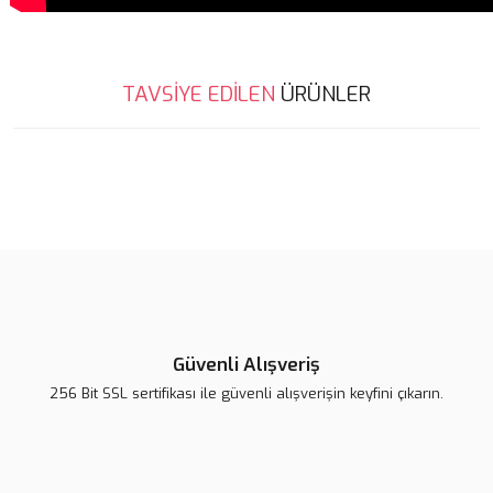
Bu ürünün fiyat bilgisi, resim, ürün açıklamalarında ve diğer
TAVSİYE EDİLEN
ÜRÜNLER
konularda yetersiz gördüğünüz noktaları öneri formunu kullanarak
Bu ürüne ilk yorumu siz yapın!
tarafımıza iletebilirsiniz.
Görüş ve önerileriniz için teşekkür ederiz.
Yorum Yaz
Ürün resmi kalitesiz, bozuk veya görüntülenemiyor.
Ürün açıklamasında eksik bilgiler bulunuyor.
Ürün bilgilerinde hatalar bulunuyor.
Ürün fiyatı diğer sitelerden daha pahalı.
Bu ürüne benzer farklı alternatifler olmalı.
Güvenli Alışveriş
256 Bit SSL sertifikası ile güvenli alışverişin keyfini çıkarın.
Gönder