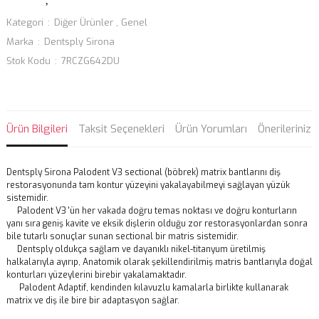
Kategori
Diğer Ürünler
,
Genel
Marka
Dentsply Sirona
Stok Kodu
7RCZG642DU
Ürün Bilgileri
Taksit Seçenekleri
Ürün Yorumları
Önerileriniz
Dentsply Sirona Palodent V3 sectional (böbrek) matrix bantlarını diş
restorasyonunda tam kontur yüzeyini yakalayabilmeyi sağlayan yüzük
sistemidir.
Palodent V3 'ün her vakada doğru temas noktası ve doğru konturların
yanı sıra geniş kavite ve eksik dişlerin olduğu zor restorasyonlardan sonra
bile tutarlı sonuçlar sunan sectional bir matris sistemidir.
Dentsply oldukça sağlam ve dayanıklı nikel-titanyum üretilmiş
halkalarıyla ayırıp, Anatomik olarak şekillendirilmiş matris bantlarıyla doğal
konturları yüzeylerini birebir yakalamaktadır.
Palodent Adaptif, kendinden kılavuzlu kamalarla birlikte kullanarak
matrix ve diş ile bire bir adaptasyon sağlar.