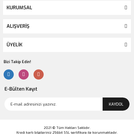
Palodent V3 Matrix Set İntro Kit (Introductory Kit)
KURUMSAL
Yeni
ALIŞVERİŞ
ÜYELİK
Bizi Takip Edin!
E-Bülten Kayıt
KAYDOL
Palodent Complete V3 Bonus Kit
2021 © Tüm Hakları Saklıdır.
Kredi kartı bilgileriniz 256bit SSL sertifikası ile korunmaktadır.