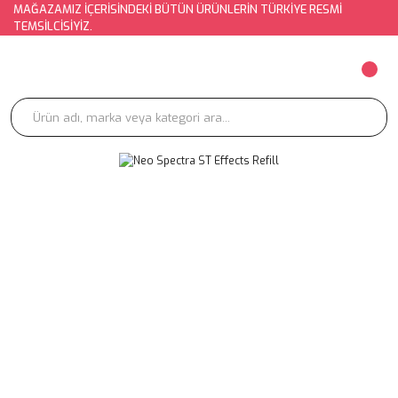
MAĞAZAMIZ İÇERİSİNDEKİ BÜTÜN ÜRÜNLERİN TÜRKİYE RESMİ
TEMSİLCİSİYİZ.