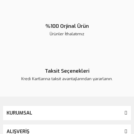
%100 Orjinal Ürün
Ürünler İthalatımız
Taksit Seçenekleri
Kredi Kartlarına taksit avantajlarından yararlanın.
Neo Spectra ST HV Eco Kit | Universal Kompozit
KURUMSAL
ALIŞVERİŞ