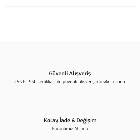
konularda yetersiz gördüğünüz noktaları öneri formunu kullanarak
Bu ürüne ilk yorumu siz yapın!
tarafımıza iletebilirsiniz.
Görüş ve önerileriniz için teşekkür ederiz.
Yorum Yaz
Ürün resmi kalitesiz, bozuk veya görüntülenemiyor.
Ürün açıklamasında eksik bilgiler bulunuyor.
Ürün bilgilerinde hatalar bulunuyor.
Ürün fiyatı diğer sitelerden daha pahalı.
Bu ürüne benzer farklı alternatifler olmalı.
Güvenli Alışveriş
256 Bit SSL sertifikası ile güvenli alışverişin keyfini çıkarın.
G-aenial Achord Kompozit
Gönder
Kolay İade & Değişim
Garantimiz Altında