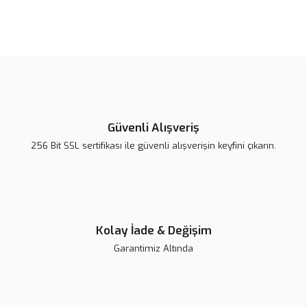
Bu ürünün fiyat bilgisi, resim, ürün açıklamalarında ve diğer
konularda yetersiz gördüğünüz noktaları öneri formunu kullanarak
Bu ürüne ilk yorumu siz yapın!
tarafımıza iletebilirsiniz.
Görüş ve önerileriniz için teşekkür ederiz.
Yorum Yaz
Ürün resmi kalitesiz, bozuk veya görüntülenemiyor.
Ürün açıklamasında eksik bilgiler bulunuyor.
Güvenli Alışveriş
Ürün bilgilerinde hatalar bulunuyor.
256 Bit SSL sertifikası ile güvenli alışverişin keyfini çıkarın.
Ürün fiyatı diğer sitelerden daha pahalı.
Bu ürüne benzer farklı alternatifler olmalı.
Kolay İade & Değişim
Garantimiz Altında
Gönder