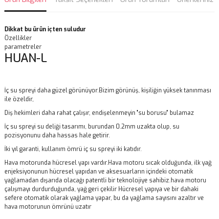
Dikkat bu ürün içten suludur
Özellikler
parametreler
HUAN-L
İç su spreyi daha güzel görünüyor.Bizim görünüş, kişiliğin yüksek tanınması
ile özeldir,
Diş hekimleri daha rahat çalışır, endişelenmeyin "su borusu" bulamaz
İç su spreyi su deliği tasarımı, burundan 0.2mm uzakta olup, su
pozisyonunu daha hassas hale getirir.
İki yıl garanti, kullanım ömrü iç su spreyi iki katıdır.
Hava motorunda hücresel yapı vardır.Hava motoru sıcak olduğunda, ilk yağ
enjeksiyonunun hücresel yapıdan ve aksesuarların içindeki otomatik
yağlamadan dışarıda olacağı patentli bir teknolojiye sahibiz.hava motoru
çalışmayı durdurduğunda, yağ geri çekilir Hücresel yapıya ve bir dahaki
sefere otomatik olarak yağlama yapar, bu da yağlama sayısını azaltır ve
hava motorunun ömrünü uzatır