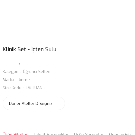
Klinik Set - İçten Sulu
Kategori
Öğrenci Setleri
Marka
Jinme
Stok Kodu
JM.HUAN-L
Ürün Bilgileri
Taksit Seçenekleri
Ürün Yorumları
Önerileriniz