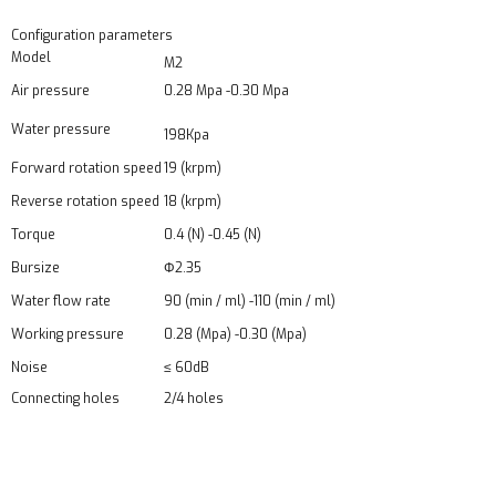
Configuration parameters
Model
M2
Air pressure
0.28 Mpa -0.30 Mpa
Water pressure
198Kpa
Forward rotation speed
19 (krpm)
Reverse rotation speed
18 (krpm)
Torque
0.4 (N) -0.45 (N)
Bursize
Φ2.35
Water flow rate
90 (min / ml) -110 (min / ml)
Working pressure
0.28 (Mpa) -0.30 (Mpa)
Noise
≤ 60dB
Connecting holes
2/4 holes