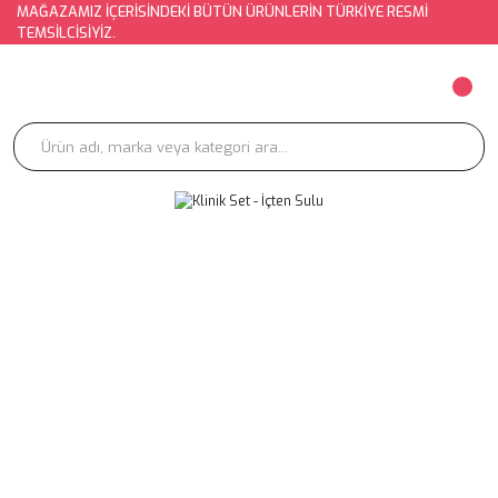
MAĞAZAMIZ İÇERİSİNDEKİ BÜTÜN ÜRÜNLERİN TÜRKİYE RESMİ
TEMSİLCİSİYİZ.