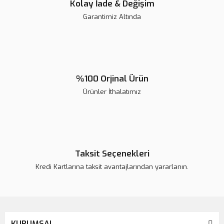
Kolay İade & Değişim
Garantimiz Altında
%100 Orjinal Ürün
Ürünler İthalatımız
Kerr Supercap Matrix Mavi 2181
Kerr SuperCap Matrix Yeşil 2182
Taksit Seçenekleri
Kredi Kartlarına taksit avantajlarından yararlanın.
KURUMSAL