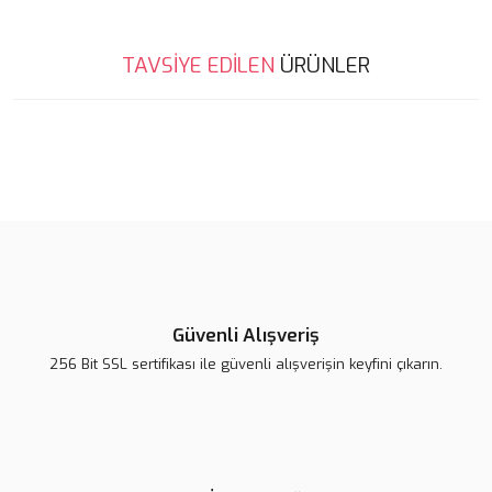
Bu ürünün fiyat bilgisi, resim, ürün açıklamalarında ve diğer
TAVSİYE EDİLEN
ÜRÜNLER
konularda yetersiz gördüğünüz noktaları öneri formunu kullanarak
Bu ürüne ilk yorumu siz yapın!
tarafımıza iletebilirsiniz.
Görüş ve önerileriniz için teşekkür ederiz.
Yeni
Yorum Yaz
Ürün resmi kalitesiz, bozuk veya görüntülenemiyor.
Ürün açıklamasında eksik bilgiler bulunuyor.
Ürün bilgilerinde hatalar bulunuyor.
Ürün fiyatı diğer sitelerden daha pahalı.
Bu ürüne benzer farklı alternatifler olmalı.
Güvenli Alışveriş
256 Bit SSL sertifikası ile güvenli alışverişin keyfini çıkarın.
Kerr SoftClamp / Klemp
Gönder
Optidam Anterior Rubberdam örtü