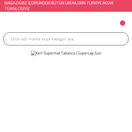
MAĞAZAMIZ İÇERİSİNDEKİ BÜTÜN ÜRÜNLERİN TÜRKİYE RESMİ
TEMSİLCİSİYİZ.