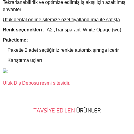
Tekrarlanabilirlik ve optimize edilmiş iş akışı için azaltılmış
envanter
Ufuk dental online sitemize özel fiyatlandırma ile satışta
Renk seçenekleri :
A2 ,Transparant, White Opaqe (wo)
Paketleme:
Pakette 2 adet seçtiğiniz renkte automix şırınga içerir.
Karıştırma uçları
Ufuk Diş Deposu resmi sitesidir.
Bu ürünün fiyat bilgisi, resim, ürün açıklamalarında ve diğer
TAVSİYE EDİLEN
ÜRÜNLER
konularda yetersiz gördüğünüz noktaları öneri formunu kullanarak
Bu ürüne ilk yorumu siz yapın!
tarafımıza iletebilirsiniz.
Görüş ve önerileriniz için teşekkür ederiz.