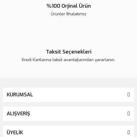
%100 Orjinal Ürün
Ürünler İthalatımız
Taksit Seçenekleri
Kredi Kartlarına taksit avantajlarından yararlanın.
G-Cem ONE System Kit | Rezin Siman
KURUMSAL
ALIŞVERİŞ
ÜYELİK