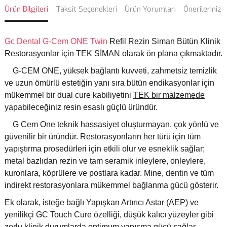
Ürün Bilgileri
Taksit Seçenekleri
Ürün Yorumları
Önerileriniz
Gc Dental
G-Cem ONE Twin
Refil Rezin Siman Bütün Klinik
Restorasyonlar için TEK SİMAN olarak ön plana çıkmaktadır.
G-CEM ONE, yüksek bağlantı kuvveti, zahmetsiz temizlik
ve uzun ömürlü estetiğin yanı sıra bütün endikasyonlar için
mükemmel bir dual cure kabiliyetini
TEK bir malzemede
yapabileceğiniz resin esaslı güçlü üründür.
G Cem One teknik hassasiyet oluşturmayan, çok yönlü ve
güvenilir bir üründür. Restorasyonların her türü için tüm
yapıştırma prosedürleri için etkili olur ve esneklik sağlar;
metal bazlıdan rezin ve tam seramik inleylere, onleylere,
kuronlara, köprülere ve postlara kadar.​ Mine, dentin ve tüm
indirekt restorasyonlara mükemmel bağlanma gücü gösterir.
Ek olarak, isteğe bağlı Yapışkan Artırıcı Astar (AEP) ve
yenilikçi GC Touch Cure özelliği, düşük kalıcı yüzeyler gibi
zorlu klinik durumlarda optimum yapışma gücü sağlar .