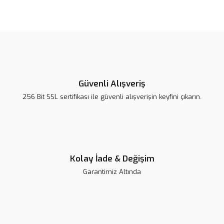
Yorum Yaz
Ürün resmi kalitesiz, bozuk veya görüntülenemiyor.
Ürün açıklamasında eksik bilgiler bulunuyor.
Ürün bilgilerinde hatalar bulunuyor.
Ürün fiyatı diğer sitelerden daha pahalı.
Bu ürüne benzer farklı alternatifler olmalı.
Güvenli Alışveriş
256 Bit SSL sertifikası ile güvenli alışverişin keyfini çıkarın.
Gönder
Kolay İade & Değişim
Breeze Self Adeziv Dual Cure Rezin Siman
Garantimiz Altında