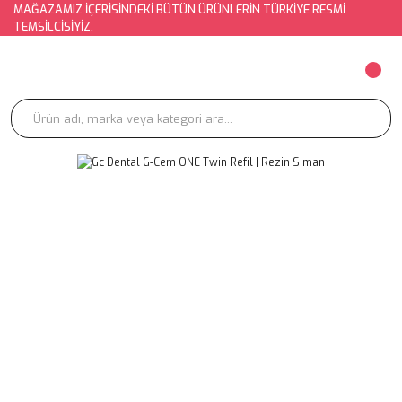
MAĞAZAMIZ İÇERİSİNDEKİ BÜTÜN ÜRÜNLERİN TÜRKİYE RESMİ
TEMSİLCİSİYİZ.