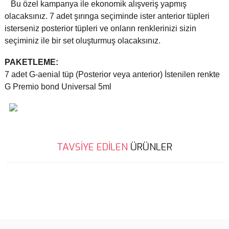
Bu özel kampanya ile ekonomik alışveriş yapmış
olacaksınız. 7 adet şırınga seçiminde ister anterior tüpleri
isterseniz posterior tüpleri ve onların renklerinizi sizin
seçiminiz ile bir set oluşturmuş olacaksınız.
PAKETLEME:
7 adet G-aenial tüp (Posterior veya anterior) İstenilen renkte
G Premio bond Universal 5ml
Bu ürünün fiyat bilgisi, resim, ürün açıklamalarında ve diğer
TAVSİYE EDİLEN
ÜRÜNLER
konularda yetersiz gördüğünüz noktaları öneri formunu kullanarak
Bu ürüne ilk yorumu siz yapın!
tarafımıza iletebilirsiniz.
Görüş ve önerileriniz için teşekkür ederiz.
Yorum Yaz
Ürün resmi kalitesiz, bozuk veya görüntülenemiyor.
Ürün açıklamasında eksik bilgiler bulunuyor.
Ürün bilgilerinde hatalar bulunuyor.