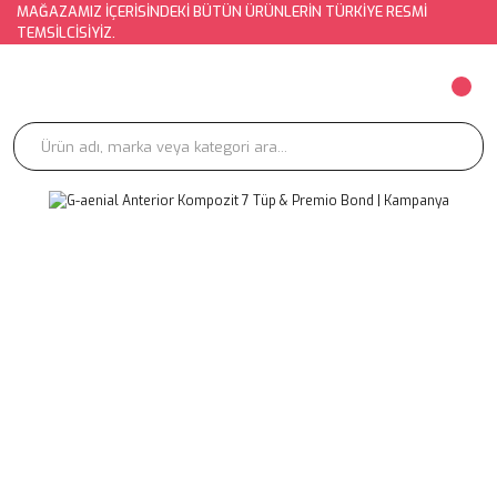
MAĞAZAMIZ İÇERİSİNDEKİ BÜTÜN ÜRÜNLERİN TÜRKİYE RESMİ
TEMSİLCİSİYİZ.