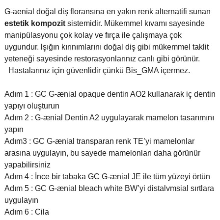
G-aenial doğal diş floransına en yakın renk alternatifi sunan
estetik
kompozit
sistemidir. Mükemmel kıvamı sayesinde
manipülasyonu çok kolay ve fırça ile çalışmaya çok
uygundur. lşığın kırınımlarını doğal diş gibi mükemmel taklit
yeteneği sayesinde restorasyonlarınız canlı gibi görünür.
Hastalarınız için güvenlidir çünkü Bis_GMA içermez.
Adım 1 : GC G-ænial opaque dentin AO2 kullanarak iç dentin
yapıyı oluşturun
Adım 2 : G-ænial Dentin A2 uygulayarak mamelon tasarımını
yapın
Adım3 : GC G-ænial transparan renk TE’yi mamelonlar
arasına uygulayın, bu sayede mamelonları daha görünür
yapabilirsiniz
Adım 4 : İnce bir tabaka GC G-ænial JE ile tüm yüzeyi örtün
Adım 5 : GC G-ænial bleach white BW’yi distalvmsial sırtlara
uygulayın
Adım 6 : Cila