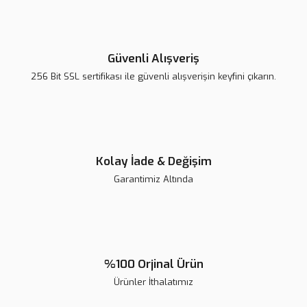
Ürün fiyatı diğer sitelerden daha pahalı.
Bu ürüne benzer farklı alternatifler olmalı.
Güvenli Alışveriş
256 Bit SSL sertifikası ile güvenli alışverişin keyfini çıkarın.
Gönder
Kolay İade & Değişim
Garantimiz Altında
G-aenial Universal İnjectable | 10'lu Kampanya
%100 Orjinal Ürün
Ürünler İthalatımız