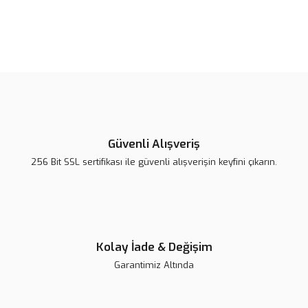
Bu ürünün fiyat bilgisi, resim, ürün açıklamalarında ve diğer
konularda yetersiz gördüğünüz noktaları öneri formunu kullanarak
Bu ürüne ilk yorumu siz yapın!
tarafımıza iletebilirsiniz.
Görüş ve önerileriniz için teşekkür ederiz.
Yorum Yaz
Ürün resmi kalitesiz, bozuk veya görüntülenemiyor.
Ürün açıklamasında eksik bilgiler bulunuyor.
Güvenli Alışveriş
Ürün bilgilerinde hatalar bulunuyor.
256 Bit SSL sertifikası ile güvenli alışverişin keyfini çıkarın.
Ürün fiyatı diğer sitelerden daha pahalı.
Bu ürüne benzer farklı alternatifler olmalı.
Kolay İade & Değişim
Garantimiz Altında
Gönder