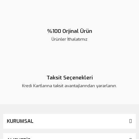
%100 Orjinal Ürün
Ürünler İthalatımız
Taksit Seçenekleri
Kredi Kartlarına taksit avantajlarından yararlanın.
G-Cem Veneer Starter Kit | Lamine Yapıştırma
KURUMSAL