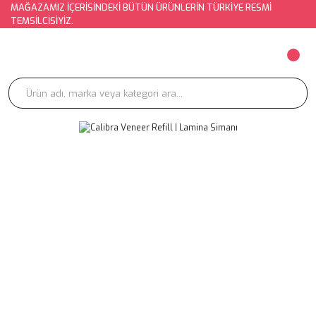
MAĞAZAMIZ İÇERİSİNDEKİ BÜTÜN ÜRÜNLERİN TÜRKİYE RESMİ
TEMSİLCİSİYİZ.