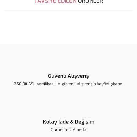
TAVSİYE EDİLEN
ÜRÜNLER
konularda yetersiz gördüğünüz noktaları öneri formunu kullanarak
Bu ürüne ilk yorumu siz yapın!
tarafımıza iletebilirsiniz.
Görüş ve önerileriniz için teşekkür ederiz.
Yorum Yaz
Ürün resmi kalitesiz, bozuk veya görüntülenemiyor.
Ürün açıklamasında eksik bilgiler bulunuyor.
Ürün bilgilerinde hatalar bulunuyor.
Ürün fiyatı diğer sitelerden daha pahalı.
Bu ürüne benzer farklı alternatifler olmalı.
Güvenli Alışveriş
256 Bit SSL sertifikası ile güvenli alışverişin keyfini çıkarın.
Gönder
G-Cem Veneer Refil | Lamine Simanı
Kolay İade & Değişim
Garantimiz Altında