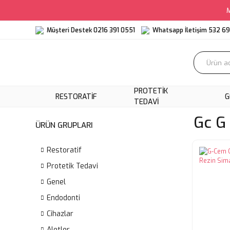
M
Müşteri Destek 0216 391 0551
Whatsapp İletişim 532 6
PROTETIK
RESTORATIF
G
TEDAVI
Gc G
ÜRÜN GRUPLARI
Restoratif
Protetik Tedavi
Genel
Endodonti
Cihazlar
Aletler