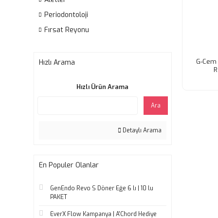
Periodontoloji
Fırsat Reyonu
G-Cem 
Hızlı Arama
R
Hızlı Ürün Arama
Ara
Detaylı Arama
En Populer Olanlar
GenEndo Revo S Döner Eğe 6 lı | 10 lu
PAKET
EverX Flow Kampanya | A'Chord Hediye