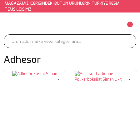
MAĞAZAMIZ İÇERİSİNDEKİ BÜTÜN ÜRÜNLERİN TÜRKİYE RESMİ
TEMSİLCİSİYİZ.
Adhesor
Tükendi